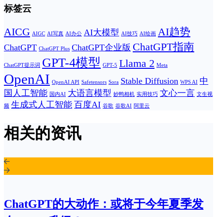
标签云
AICG
AI趋势
AI大模型
AIGC
AI写真
AI办公
AI技巧
AI绘画
ChatGPT指南
ChatGPT
ChatGPT企业版
ChatGPT Plus
GPT-4模型
Llama 2
ChatGPT提示词
GPT-5
Meta
OpenAI
Stable Diffusion
中
OpenAI API
Safetensors
Sora
WPS AI
国人工智能
大语言模型
文心一言
国内AI
妙鸭相机
实用技巧
文生视
生成式人工智能
百度AI
频
谷歌
谷歌AI
阿里云
相关的资讯
ChatGPT的大动作：或将于今年夏季发