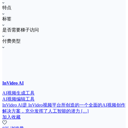
特点
标签
是否需要梯子访问
付费类型
InVideo AI
AI视频生成工具
AI视频编辑工具
InVideo AI是 InVideo视频平台所创造的一个全面的AI视频创作
解决方案，充分发挥了人工智能的潜力 […]
加入收藏