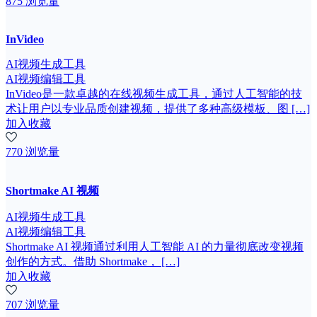
875 浏览量
InVideo
AI视频生成工具
AI视频编辑工具
InVideo是一款卓越的在线视频生成工具，通过人工智能的技
术让用户以专业品质创建视频，提供了多种高级模板、图 […]
加入收藏
770 浏览量
Shortmake AI 视频
AI视频生成工具
AI视频编辑工具
Shortmake AI 视频通过利用人工智能 AI 的力量彻底改变视频
创作的方式。借助 Shortmake， […]
加入收藏
707 浏览量