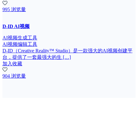
995 浏览量
D-ID AI视频
AI视频生成工具
AI视频编辑工具
D-ID（Creative Reality™ Studio）是一款强大的AI视频创建平
台，提供了一套最强大的生 […]
加入收藏
904 浏览量