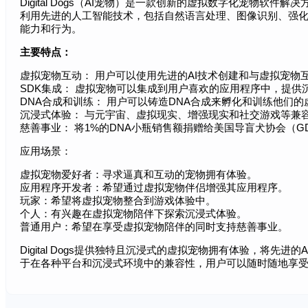
Digital Dogs（AI宠物）是一款创新的虚拟数字化宠物软
利用先进的人工智能技术，包括自然语言处理、图像识别、强化
能力和行为。
主要特点：
虚拟宠物互动： 用户可以使用先进的AI技术创建和与虚拟宠物
SDK集成： 虚拟宠物可以集成到用户喜欢的应用程序中，提供
DNA合成和训练： 用户可以铸造DNA合成来孵化和训练他们的
沉浸式体验： 与元宇宙、虚拟现实、增强现实和社交游戏等兼
慈善事业： 将1%的DNA小瓶销售额捐赠给美国导盲犬协会（G
应用场景：
虚拟宠物爱好者：寻求逼真和互动的宠物拥有体验。
应用程序开发者：希望通过虚拟宠物伴侣增强其应用程序。
玩家：希望将虚拟宠物整合到游戏体验中。
个人：有兴趣在虚拟宠物陪伴下探索沉浸式体验。
普通用户：希望在享受虚拟宠物陪伴的同时支持慈善事业。
Digital Dogs提供独特且沉浸式的虚拟宠物拥有体验，将先
于在各种平台和沉浸式环境中的兼容性，用户可以随时随地享受Digi